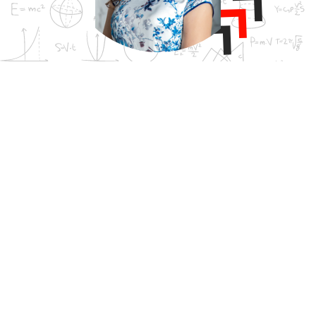
Воспоминания о ЦДМО
Я занималась в ЦДМО с 8 класса, в 2016 с отличием
окончила ФОПФ МФТИ, сейчас я аспирант в
лаборатории искусственных квантовых систем
(МФТИ, Долгопрудный) и в лаборатории
сверхпроводящих квантовых симуляций
(Superconducting Quantum Simulation Research Team,
RIKEN, Токио. Кстати это то самое место, где в