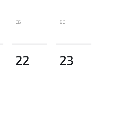
СБ
ВС
22
23