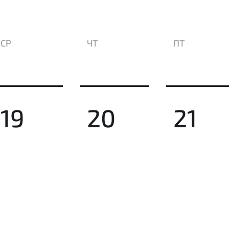
СР
ЧТ
ПТ
19
20
21