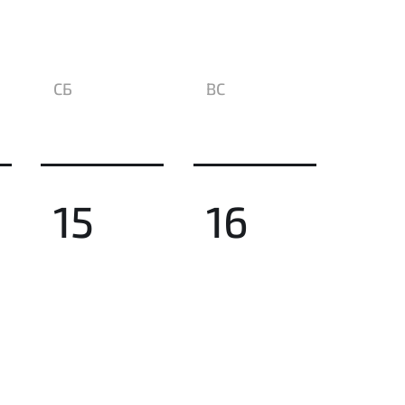
СБ
ВС
15
16