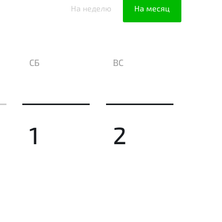
На неделю
На месяц
СБ
ВС
1
2