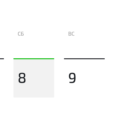
СБ
ВС
8
9