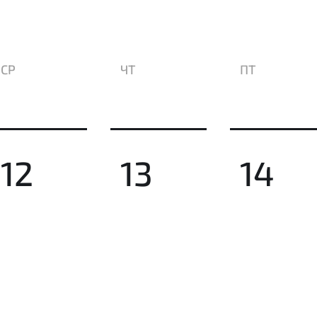
СР
ЧТ
ПТ
12
13
14