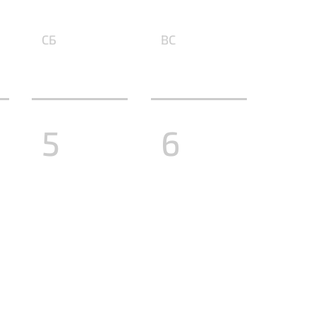
СБ
ВС
5
6