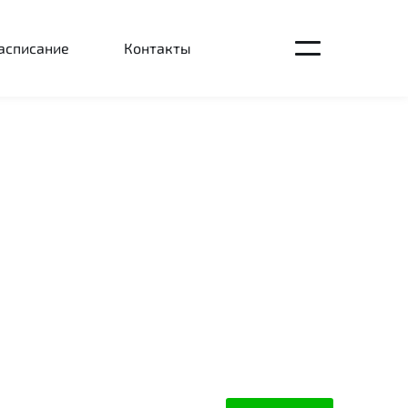
асписание
Контакты
Открыть
главное
меню