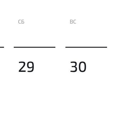
СБ
ВС
29
30