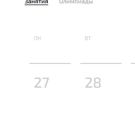
Занятия
Олимпиады
ПН
ВТ
27
28