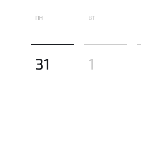
ПН
ВТ
31
1