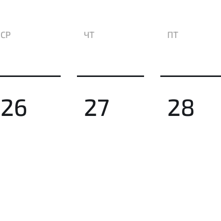
СР
ЧТ
ПТ
26
27
28