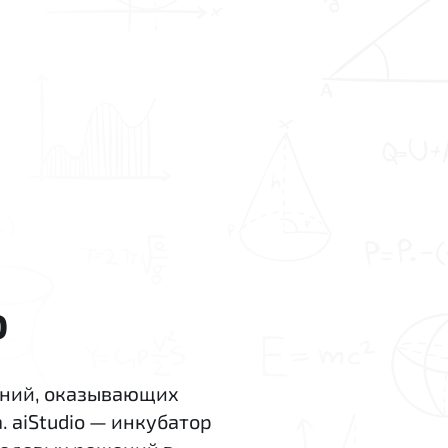
o
аний, оказывающих
. aiStudio — инкубатор
Deloitte