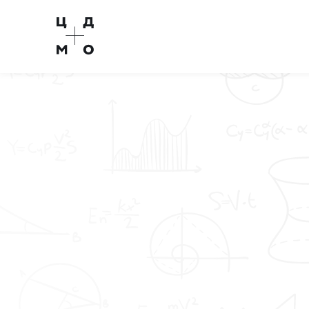
Перейти
на
главную