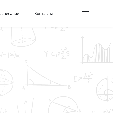
асписание
Контакты
Открыть
главное
меню