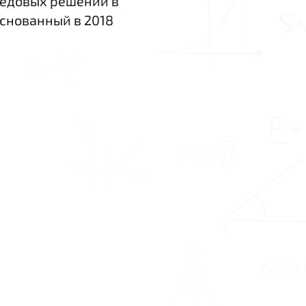
редовых решений в
aiStudio
основанный в 2018